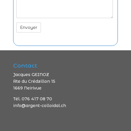
A
l
t
e
Contact
r
n
Jacques GEINOZ
a
Rte du Crédzillon 15
t
1669 Neirivue
i
Tél. 076 417 08 70
v
info@argent-colloidal.ch
e
: