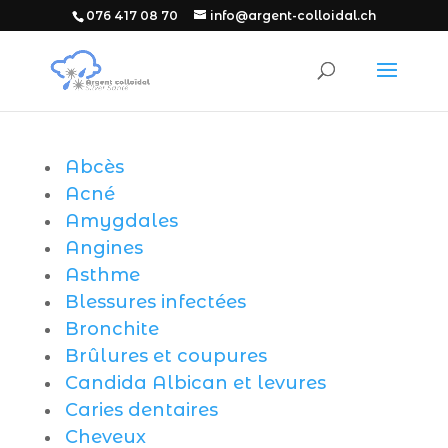
076 417 08 70
info@argent-colloidal.ch
Abcès
Acné
Amygdales
Angines
Asthme
Blessures infectées
Bronchite
Brûlures et coupures
Candida Albican et levures
Caries dentaires
Cheveux