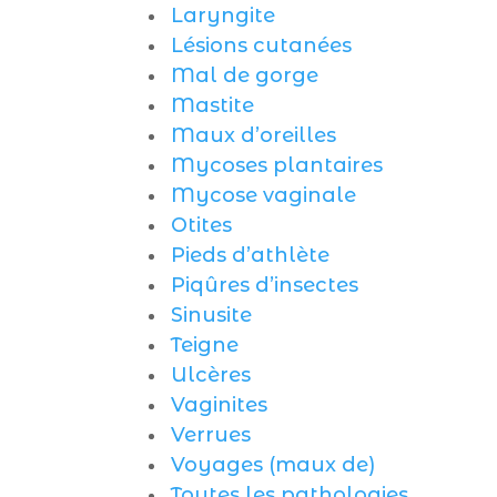
Laryngite
Lésions cutanées
Mal de gorge
Mastite
Maux d’oreilles
Mycoses plantaires
Mycose vaginale
Otites
Pieds d’athlète
Piqûres d’insectes
Sinusite
Teigne
Ulcères
Vaginites
Verrues
Voyages (maux de)
Toutes les pathologies