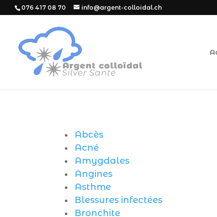
076 417 08 70
info@argent-colloidal.ch
A
Abcès
Acné
Amygdales
Angines
Asthme
Blessures infectées
Bronchite