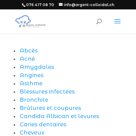
076 417 08 70
info@argent-colloidal.ch
Abcès
Acné
Amygdales
Angines
Asthme
Blessures infectées
Bronchite
Brûlures et coupures
Candida Albican et levures
Caries dentaires
Cheveux